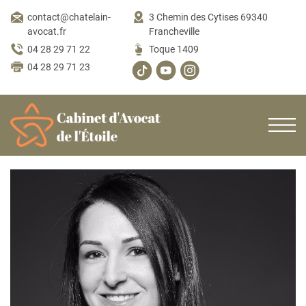
contact@chatelain-
3 Chemin des Cytises 69340
avocat.fr
Francheville
04 28 29 71 22
Toque 1409
04 28 29 71 23